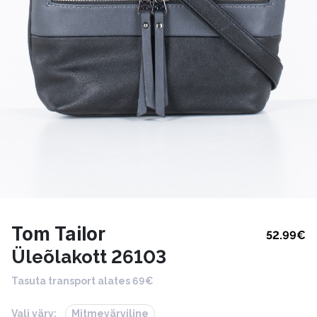
Tom Tailor
52.99
€
Üleõlakott 26103
Tasuta transport alates 69€
Vali värv:
Mitmevärviline