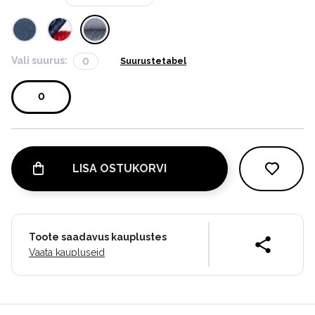
Vali suurus:
0
Suurustetabel
0
LISA OSTUKORVI
Toote saadavus kauplustes
Vaata kaupluseid