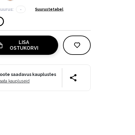
suurus:
-
Suurustetabel
LISA
OSTUKORVI
oote saadavus kauplustes
aata kaupluseid