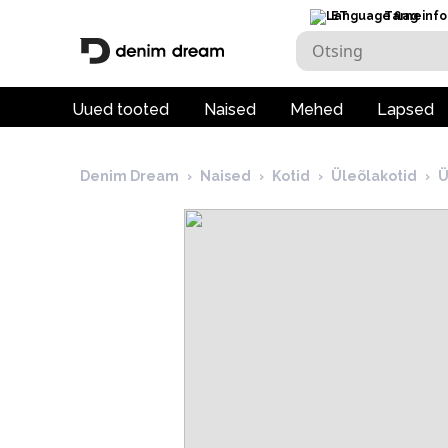
ET
Tarneinfo
Uued tooted
Naised
Mehed
Lapsed
Denim Dream
›
Naised
›
Kotid
›
Üleõlakotid
›
Ü