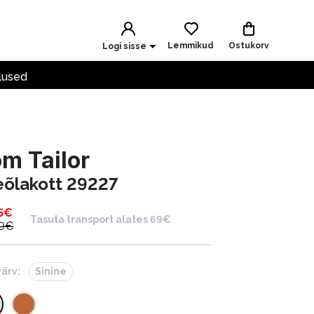
Lemmikud
Ostukorv
Logi sisse
lused
m Tailor
eõlakott 29227
5
€
Tasuta transport alates 69€
9
€
värv:
Sinine