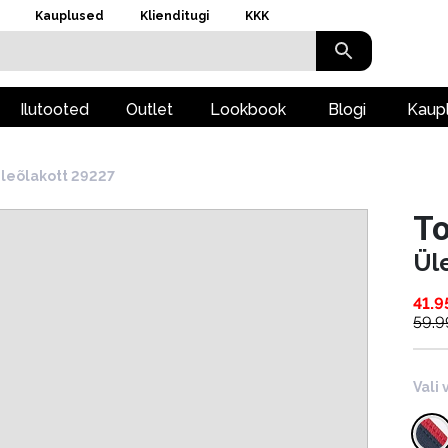
Kauplused
Klienditugi
KKK
Ilutooted
Outlet
Lookbook
Blogi
Kaup
leõlakott 29227
To
Ül
41.9
59.9
Vali 