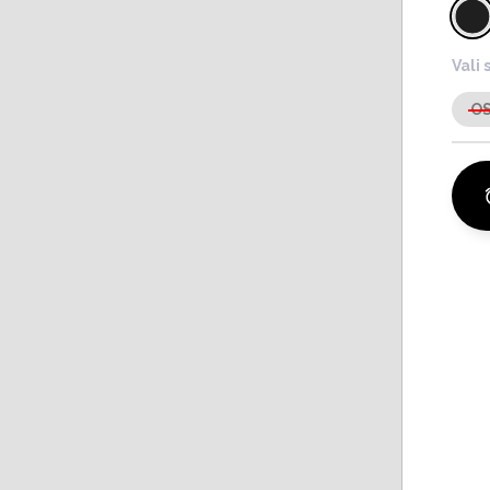
Vali 
O