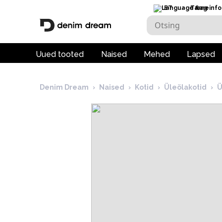
ET
Tarneinfo
Uued tooted
Naised
Mehed
Lapsed
Denim Dream
›
Naised
›
Kotid
›
Üleõlakotid
›
Ü