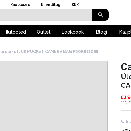
Kauplused
Klienditugi
KKK
Ilutooted
Outlet
Lookbook
Blogi
Kaup
leõlakott CK POCKET CAMERA BAG K60K613089
Ca
Ül
CA
83.
119.
Vali 