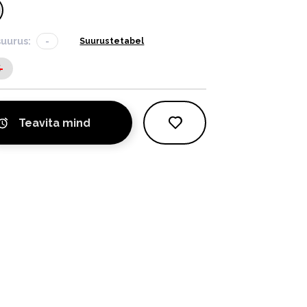
suurus:
-
Suurustetabel
S
Teavita mind