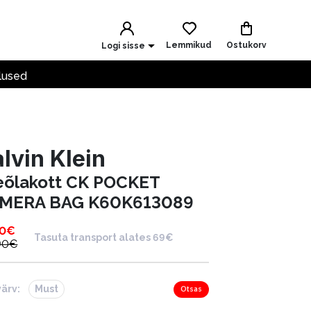
Lemmikud
Ostukorv
Logi sisse
lused
lvin Klein
eõlakott CK POCKET
MERA BAG K60K613089
90
€
Tasuta transport alates 69€
90
€
värv:
Must
Otsas