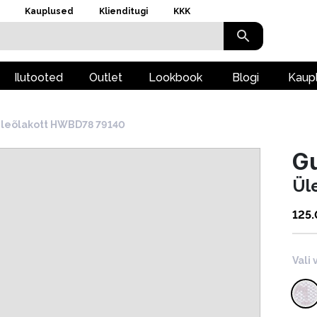
Kauplused
Klienditugi
KKK
Ilutooted
Outlet
Lookbook
Blogi
Kaup
leõlakott HWBD78 79140
G
Ül
125
Vali 