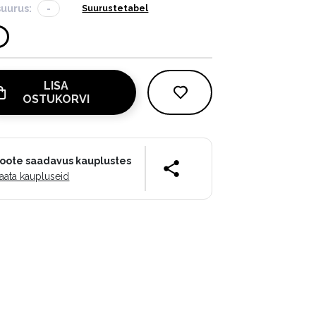
suurus:
-
Suurustetabel
LISA
OSTUKORVI
oote saadavus kauplustes
aata kaupluseid