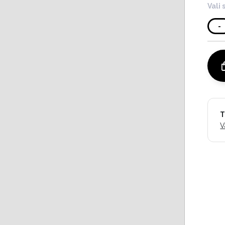
Vali 
-
T
V