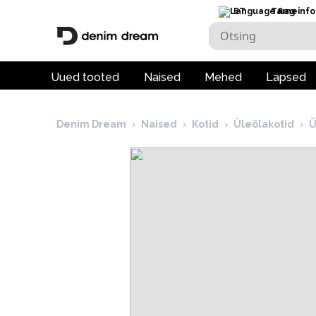
ET
Tarneinfo
Uued tooted
Naised
Mehed
Lapsed
Denim Dream
›
Naised
›
Kotid
›
Üleõlakotid
›
Ü