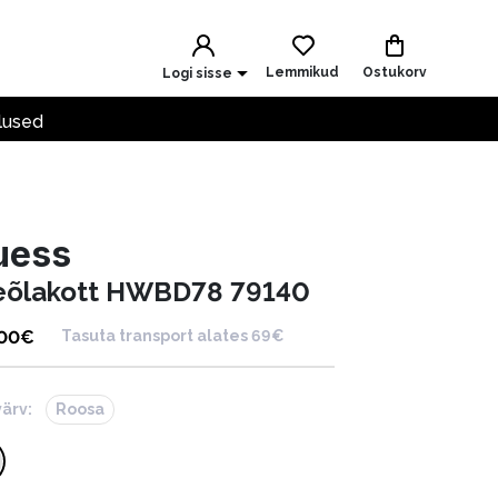
Lemmikud
Ostukorv
Logi sisse
lused
uess
eõlakott HWBD78 79140
.00
€
Tasuta transport alates 69€
värv:
Roosa