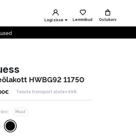
Lemmikud
Ostukorv
Logi sisse
lused
uess
eõlakott HWBG92 11750
00
€
Tasuta transport alates 69€
värv:
Must