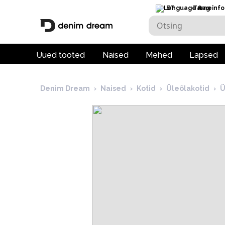
ET
Tarneinfo
Uued tooted
Naised
Mehed
Lapsed
Denim Dream
›
Naised
›
Kotid
›
Üleõlakotid
›
Ü