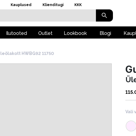
Kauplused
Klienditugi
KKK
Ilutooted
Outlet
Lookbook
Blogi
Kaup
leõlakott HWBG92 11750
G
Ül
115.
Vali 