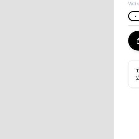
Vali 
-
T
V