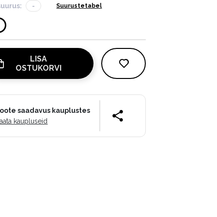
suurus:
-
Suurustetabel
LISA
OSTUKORVI
oote saadavus kauplustes
aata kaupluseid