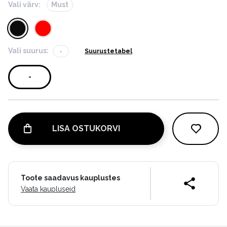
Vali värv:
Must
Vali suurus:
-
Suurustetabel
-
LISA OSTUKORVI
Toote saadavus kauplustes
Vaata kaupluseid