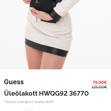
Guess
75.00
€
125.00
€
Üleõlakott HWQG92 36770
Tasuta transport alates 69€