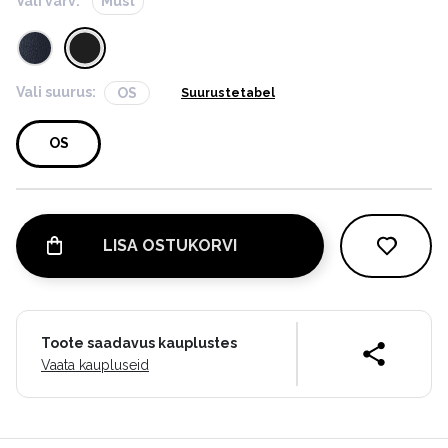
Vali värv:
Must
Vali suurus:
OS
Suurustetabel
OS
LISA OSTUKORVI
Toote saadavus kauplustes
Vaata kaupluseid