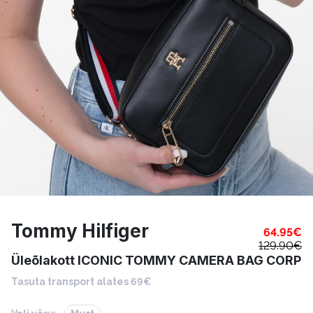
Tommy Hilfiger
64.95
€
129.90
€
Üleõlakott ICONIC TOMMY CAMERA BAG CORP
Tasuta transport alates 69€