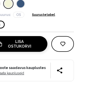
suurus:
OS
Suurustetabel
S
LISA
OSTUKORVI
oote saadavus kauplustes
aata kaupluseid