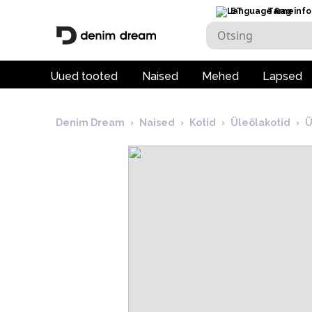
ET
Tarneinfo
Uued tooted
Naised
Mehed
Lapsed
Denim Dream
›
Naised
›
Kotid
›
Üleõlakotid
›
Ü