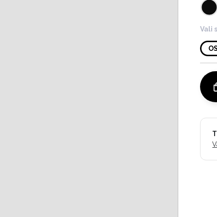
Vali 
O
T
V