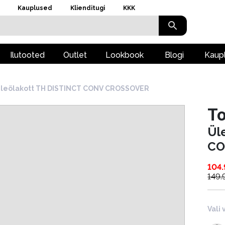
Kauplused
Klienditugi
KKK
Ilutooted
Outlet
Lookbook
Blogi
Kaup
leõlakott TH DISTINCT CONV CROSSOVER
To
Ül
CO
104
149.
Vali 