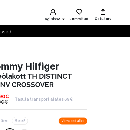
Lemmikud
Ostukorv
Logi sisse
lused
mmy Hilfiger
eõlakott TH DISTINCT
NV CROSSOVER
.90
€
Tasuta transport alates 69€
90
€
värv:
Beež
Viimased alles