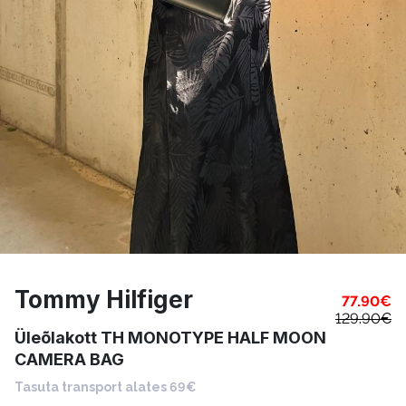
Tommy Hilfiger
77.90
€
129.90
€
Üleõlakott TH MONOTYPE HALF MOON
CAMERA BAG
Tasuta transport alates 69€