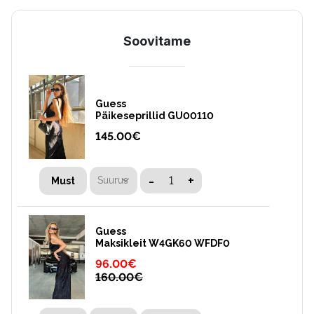
Soovitame
Guess
Päikeseprillid GU00110
145.00
€
-
+
Suurus
Must
Guess
Maksikleit W4GK60 WFDF0
96.00
€
160.00
€