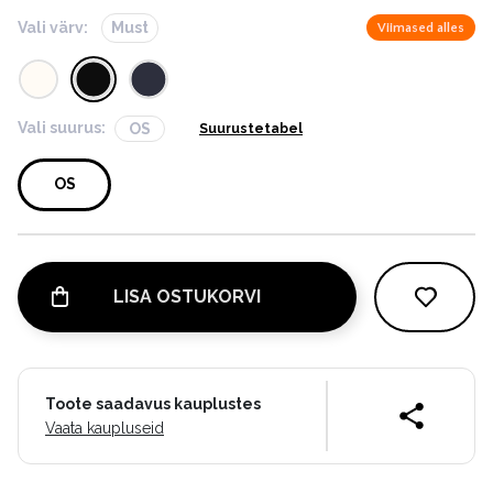
Vali värv:
Must
Viimased alles
Vali suurus:
OS
Suurustetabel
OS
LISA OSTUKORVI
Toote saadavus kauplustes
Vaata kaupluseid