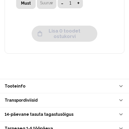
-
+
Suurus
Must
Lisa 0 toodet
ostukorvi
Tooteinfo
Transpordiviisid
14-päevane tasuta tagastusõigus
Tarneaeg 1-5 tööpäeva