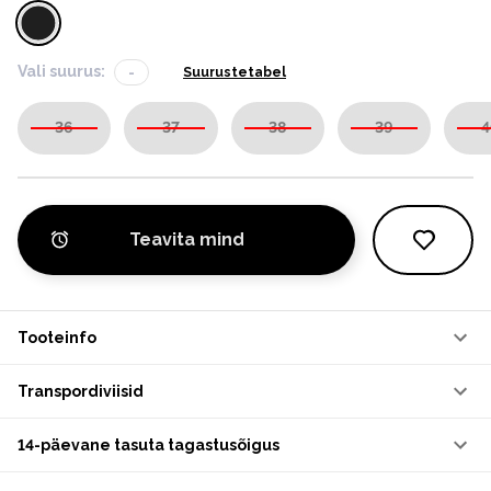
Vali suurus:
-
Suurustetabel
36
37
38
39
4
Teavita mind
Tooteinfo
Transpordiviisid
14-päevane tasuta tagastusõigus