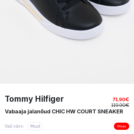
Tommy Hilfiger
71.90
€
119.90
€
Vabaaja jalanõud CHIC HW COURT SNEAKER
Vali värv:
Must
Otsas