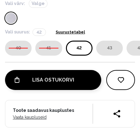
Vali värv:
Valge
Vali suurus:
42
Suurustetabel
40
41
42
43
4
LISA OSTUKORVI
Toote saadavus kauplustes
Vaata kaupluseid