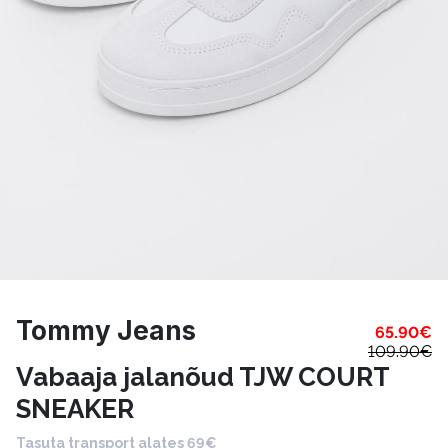
Tommy Jeans
65.90
€
109.90
€
Vabaaja jalanõud TJW COURT
SNEAKER
Tasuta transport alates 69€