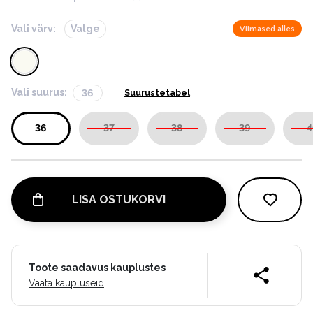
Vali värv:
Valge
Viimased alles
Vali suurus:
36
Suurustetabel
36
37
38
39
4
LISA OSTUKORVI
Toote saadavus kauplustes
Vaata kaupluseid