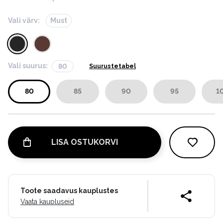
Vali värv:
Must
Vali suurus:
80
Suurustetabel
80
85
90
95
1
LISA OSTUKORVI
Toote saadavus kauplustes
Vaata kaupluseid