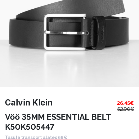
Calvin Klein
26.45
€
52.90
€
Vöö 35MM ESSENTIAL BELT
K50K505447
Tasuta transport alates 69€