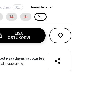
suurus:
XL
Suurustetabel
M
L
XL
LISA
OSTUKORVI
oote saadavus kauplustes
aata kaupluseid