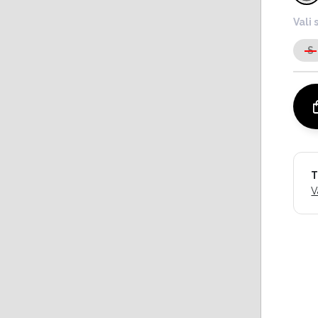
Vali 
S
T
V