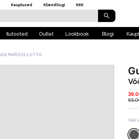
Kauplused
Klienditugi
KKK
Ilutooted
Outlet
Lookbook
Blogi
Kaup
Vöö M4RZ01 L0TY0
G
Vö
39.
65.
Vali 