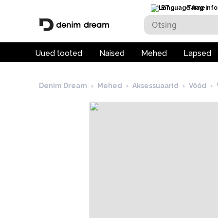
ET
Tarneinfo
Uued tooted
Naised
Mehed
Lapsed
Denim Dream
›
Mehed
›
Aksessuaarid
›
Vööd
›