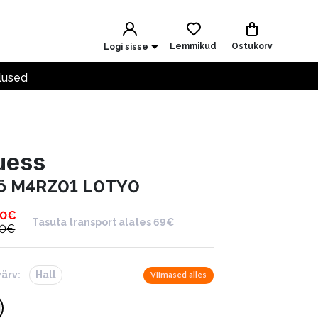
Lemmikud
Ostukorv
Logi sisse
lused
uess
ö M4RZ01 L0TY0
00
€
Tasuta transport alates 69€
00
€
värv:
Hall
Viimased alles