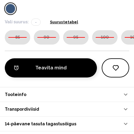
Vali suurus:
-
Suurustetabel
85
90
95
100
1
Teavita mind
Tooteinfo
Transpordiviisid
14-päevane tasuta tagastusõigus