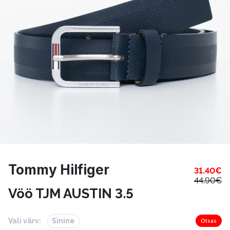
Tommy Hilfiger
31.40
€
44.90
€
Vöö TJM AUSTIN 3.5
Vali värv:
Sinine
Otsas