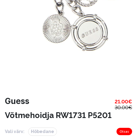
Guess
21.00
€
30.00
€
Võtmehoidja RW1731 P5201
Vali värv:
Hõbedane
Otsas