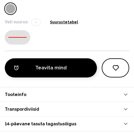
Vali suurus:
-
Suurustetabel
-
Teavita mind
Tooteinfo
Transpordiviisid
14-päevane tasuta tagastusõigus