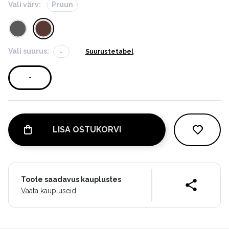
Vali värv:
Pruun
Vali suurus:
-
Suurustetabel
-
LISA OSTUKORVI
Toote saadavus kauplustes
Vaata kaupluseid