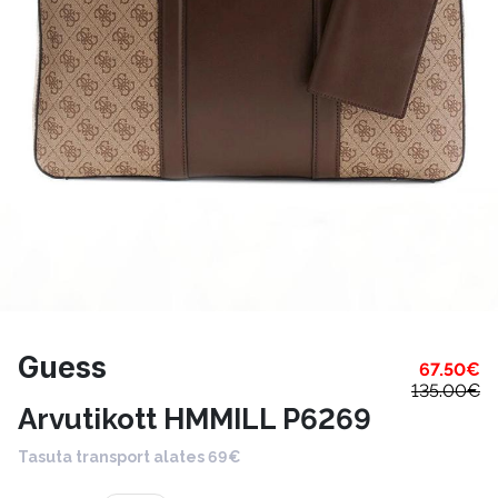
Guess
67.50
€
135.00
€
Arvutikott HMMILL P6269
Tasuta transport alates 69€