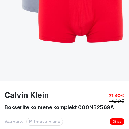
Calvin Klein
31.40
€
44.90
€
Bokserite kolmene komplekt 000NB2569A
Vali värv:
Mitmevärviline
Otsas