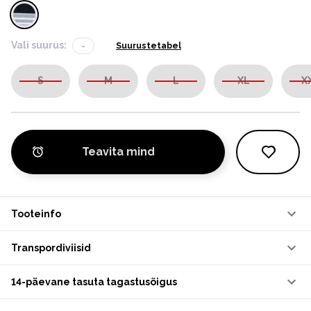
Vali suurus:
-
Suurustetabel
S
M
L
XL
X
Teavita mind
Tooteinfo
Transpordiviisid
14-päevane tasuta tagastusõigus