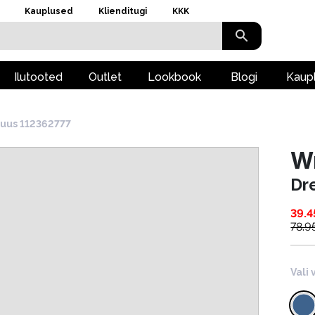
Kauplused
Klienditugi
KKK
Ilutooted
Outlet
Lookbook
Blogi
Kaup
luus 112362777
W
Dr
39.4
78.9
Vali 