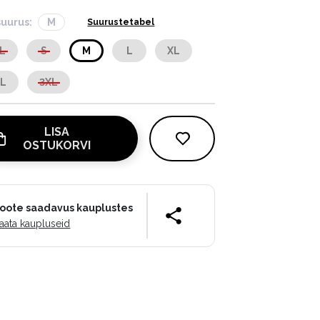
suurus:
M
Suurustetabel
L
S
M
L
XL
XL
3XL
LISA
OSTUKORVI
oote saadavus kauplustes
aata kaupluseid