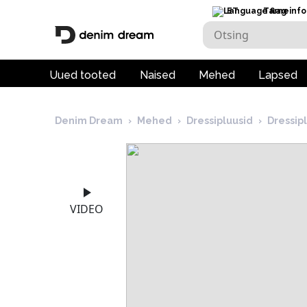
ET
Tarneinfo
Uued tooted
Naised
Mehed
Lapsed
Denim Dream
›
Mehed
›
Dressipluusid
›
Dressip
VIDEO