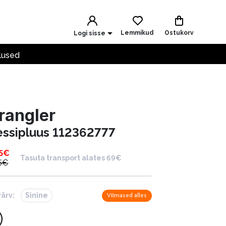
Lemmikud
Ostukorv
Logi sisse
lused
rangler
essipluus 112362777
5
€
Tasuta transport alates 69€
5
€
värv:
Sinine
Viimased alles