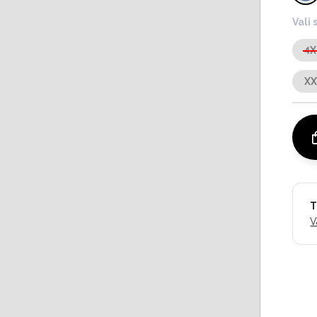
Vali 
4X
X
T
V