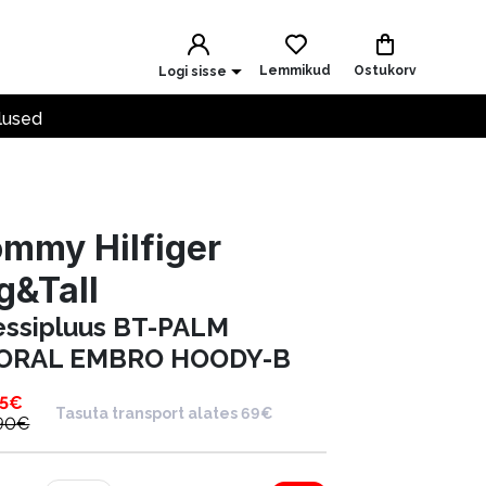
Lemmikud
Ostukorv
Logi sisse
lused
mmy Hilfiger
g&Tall
essipluus BT-PALM
ORAL EMBRO HOODY-B
5
€
Tasuta transport alates 69€
90
€