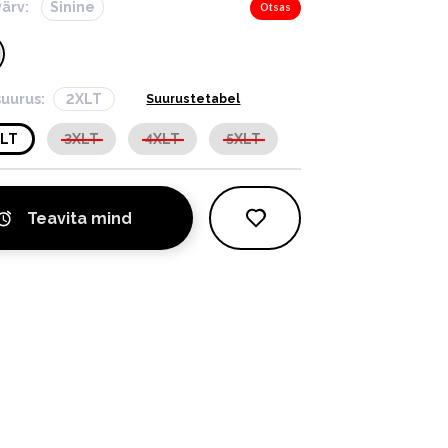
värv:
Sinine
Otsas
suurus:
2XLT
Suurustetabel
XLT
3XLT
4XLT
5XLT
Teavita mind