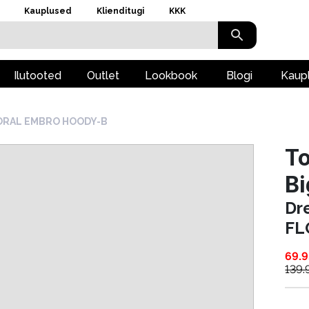
Kauplused
Klienditugi
KKK
Ilutooted
Outlet
Lookbook
Blogi
Kaup
LORAL EMBRO HOODY-B
To
Bi
Dr
FL
69.9
139.