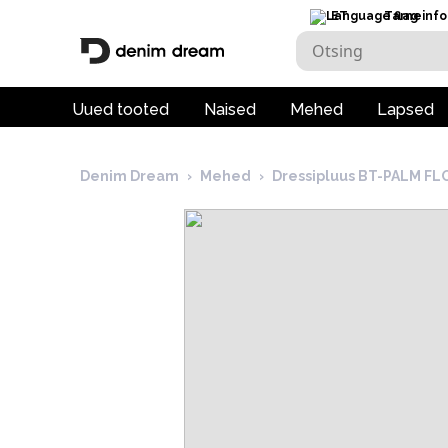
ET
Tarneinfo
Uued tooted
Naised
Mehed
Lapsed
Denim Dream
›
Mehed
›
Dressipluus BT-PALM F