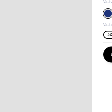
Vali 
Vali 
2