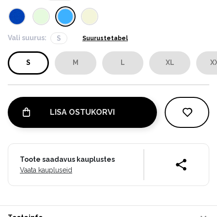
Vali suurus:
S
Suurustetabel
S
M
L
XL
X
LISA OSTUKORVI
Toote saadavus kauplustes
Vaata kaupluseid