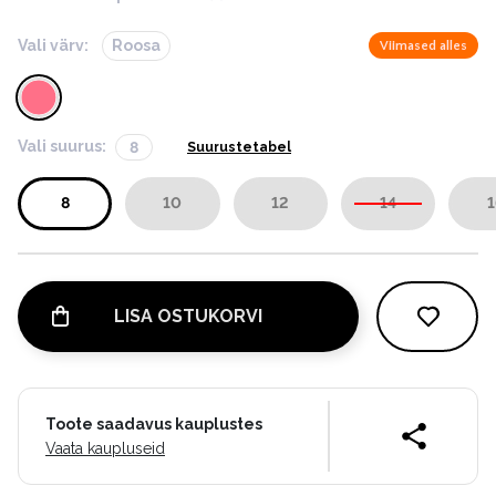
Vali värv:
Roosa
Viimased alles
Vali suurus:
8
Suurustetabel
8
10
12
14
1
LISA OSTUKORVI
Toote saadavus kauplustes
Vaata kaupluseid