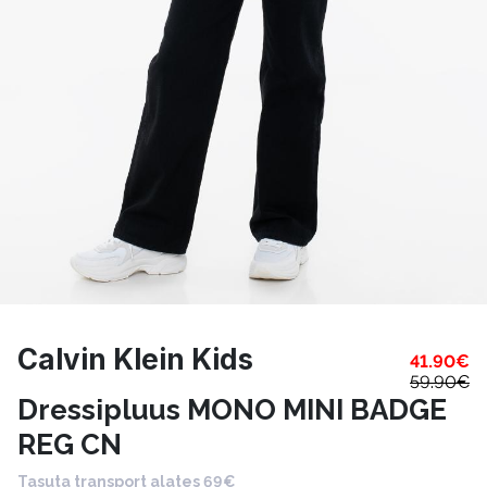
Calvin Klein Kids
41.90
€
59.90
€
Dressipluus MONO MINI BADGE
REG CN
Tasuta transport alates 69€