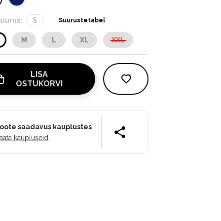
suurus:
S
Suurustetabel
M
L
XL
XXL
LISA
OSTUKORVI
oote saadavus kauplustes
aata kaupluseid