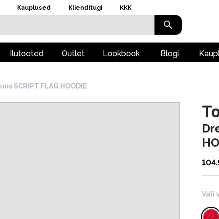
Kauplused
Klienditugi
KKK
Ilutooted
Outlet
Lookbook
Blogi
Kaup
luus SCRIPT FLAG HOODIE
To
Dr
HO
104
Vali 