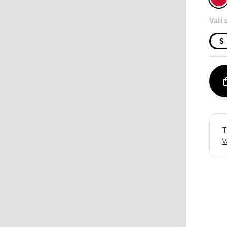
Vali 
S
T
V