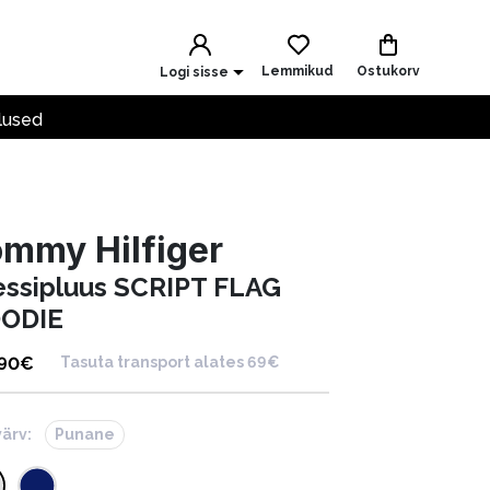
Lemmikud
Ostukorv
Logi sisse
lused
mmy Hilfiger
essipluus SCRIPT FLAG
ODIE
.90
€
Tasuta transport alates 69€
värv:
Punane