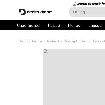
ET
Tarneinfo
Uued tooted
Naised
Mehed
Lapsed
Denim Dream
›
Mehed
›
Dressipluusid
›
Dressip