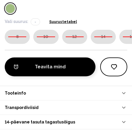
Vali suurus:
-
Suurustetabel
8
10
12
14
1
Teavita mind
Tooteinfo
Transpordiviisid
14-päevane tasuta tagastusõigus