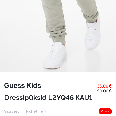
Guess Kids
35.00
€
50.00
€
Dressipüksid L2YQ46 KAIJ1
Vali värv:
Roheline
Otsas