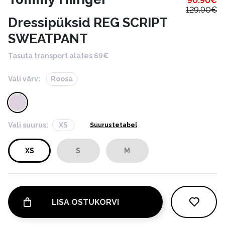
90.90
€
129.90
€
Dressipüksid REG SCRIPT
SWEATPANT
Tasuta transport alates 69€
Vali värv:
Roosa
Vali suurus:
XS
Suurustetabel
XS
S
M
LISA OSTUKORVI