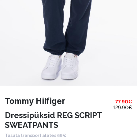
Tommy Hilfiger
77.90
€
129.90
€
Dressipüksid REG SCRIPT
SWEATPANTS
Tasuta transport alates 69€