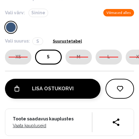
Vali värv:
Sinine
Viimased alles
Vali suurus:
S
Suurustetabel
XS
S
M
L
X
LISA OSTUKORVI
Toote saadavus kauplustes
Vaata kaupluseid