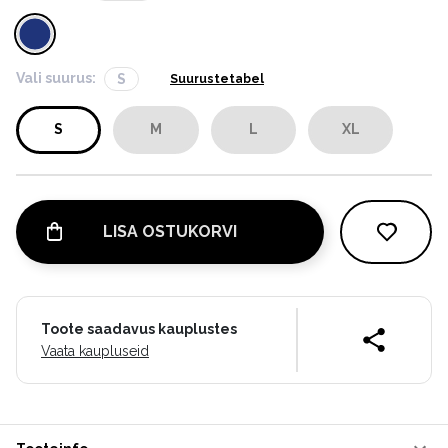
Vali suurus:
S
Suurustetabel
S
M
L
XL
LISA OSTUKORVI
Toote saadavus kauplustes
Vaata kaupluseid