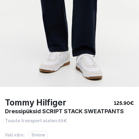
Tommy Hilfiger
125.90
€
Dressipüksid SCRIPT STACK SWEATPANTS
Tasuta transport alates 69€
Vali värv:
Sinine