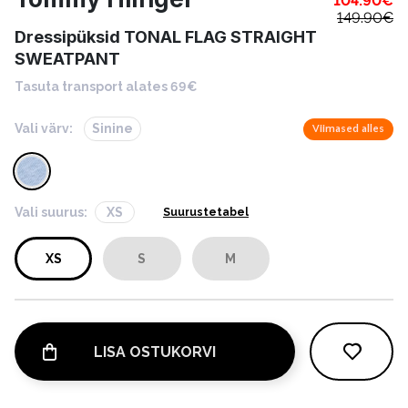
104.90
€
149.90
€
Dressipüksid TONAL FLAG STRAIGHT
SWEATPANT
Tasuta transport alates 69€
Vali värv:
Sinine
Viimased alles
Vali suurus:
XS
Suurustetabel
XS
S
M
LISA OSTUKORVI