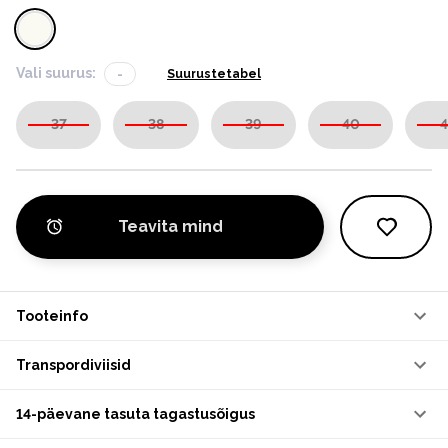
Vali suurus:
-
Suurustetabel
37
38
39
40
4
Teavita mind
Tooteinfo
Transpordiviisid
14-päevane tasuta tagastusõigus