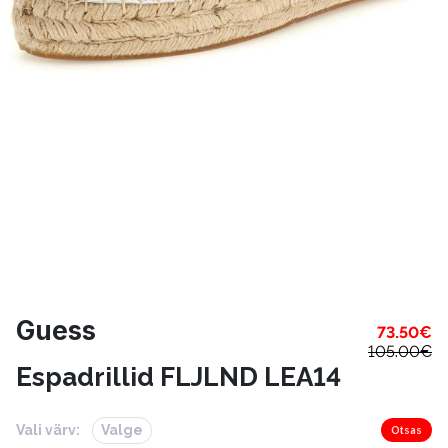
Guess
73.50
€
105.00
€
Espadrillid FLJLND LEA14
Vali värv:
Valge
Otsas