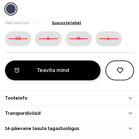
Vali suurus:
-
Suurustetabel
XS
S
M
L
Teavita mind
Tooteinfo
Transpordiviisid
14-päevane tasuta tagastusõigus