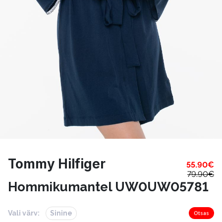
Tommy Hilfiger
55.90
€
79.90
€
Hommikumantel UW0UW05781
Vali värv:
Sinine
Otsas