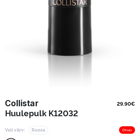
Collistar
29.90
€
Huulepulk K12032
Vali värv:
Roosa
Otsas