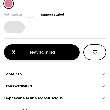
Vali suurus:
-
Suurustetabel
-
Teavita mind
Tooteinfo
Transpordiviisid
14-päevane tasuta tagastusõigus