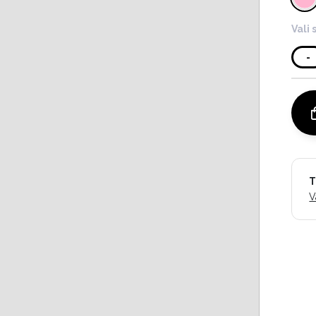
Vali 
-
T
V