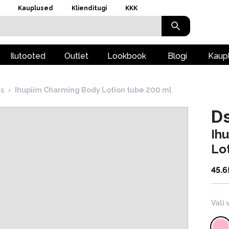
Kauplused
Klienditugi
KKK
Ilutooted
Outlet
Lookbook
Blogi
Kaup
s
›
Ihupiim Charming Body Lotion tube 200 ml
D
Ih
Lo
45.6
Vali 