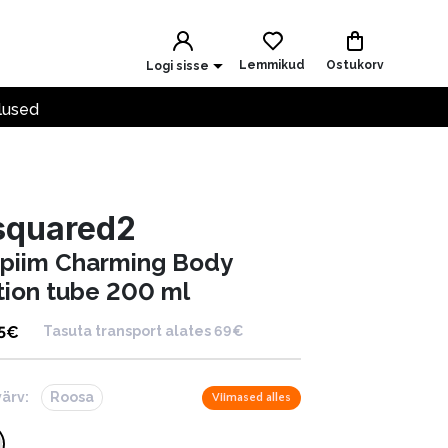
Lemmikud
Ostukorv
Logi sisse
lused
squared2
upiim Charming Body
tion tube 200 ml
5
€
Tasuta transport alates 69€
värv:
Roosa
Viimased alles