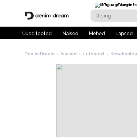
ET
Tarneinfo
Uued tooted
Naised
Mehed
Lapsed
Denim Dream
›
Naised
›
Ilutooted
›
Kehahooldu