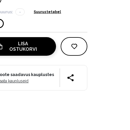
suurus:
-
Suurustetabel
LISA
OSTUKORVI
oote saadavus kauplustes
aata kaupluseid