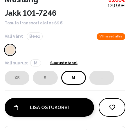
65.00
€
129.99
€
Jakk 101-7246
Tasuta transport alates 69€
Vali värv:
Beež
Viimased alles
Vali suurus:
M
Suurustetabel
XS
S
M
L
LISA OSTUKORVI