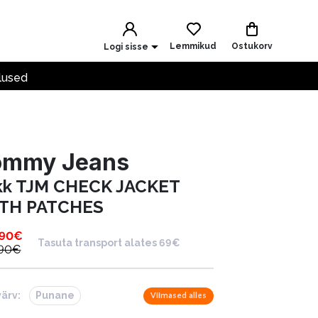
Lemmikud
Ostukorv
Logi sisse
lused
ommy Jeans
kk TJM CHECK JACKET
TH PATCHES
.90
€
Tasuta transport alates 69€
.90
€
värv:
Punane
Viimased alles