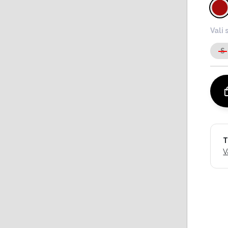
Vali 
S
T
V