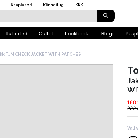
Kauplused
Klienditugi
KKK
Ilutooted
Outlet
Lookbook
Blogi
Kaup
kk TJM CHECK JACKET WITH PATCHES
T
Ja
WI
160
229
Vali 