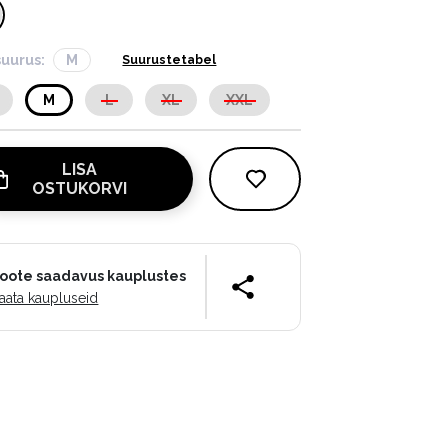
suurus:
M
Suurustetabel
M
L
XL
XXL
LISA
OSTUKORVI
oote saadavus kauplustes
aata kaupluseid