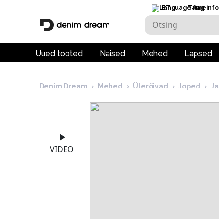
ET
Tarneinfo
Uued tooted
Naised
Mehed
Lapsed
Denim Dream
›
Mehed
›
Ülerõivad
›
Joped
›
Ja
VIDEO