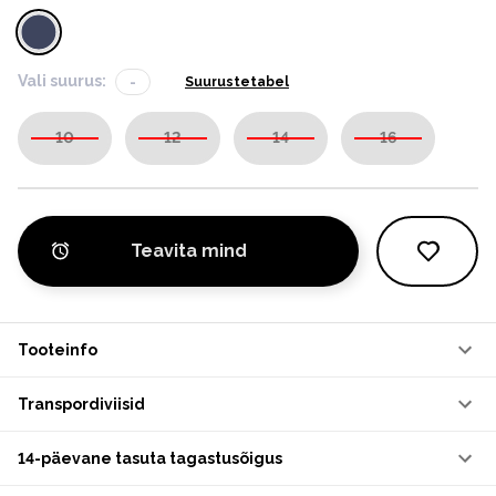
Vali suurus:
-
Suurustetabel
10
12
14
16
Teavita mind
Tooteinfo
Transpordiviisid
14-päevane tasuta tagastusõigus