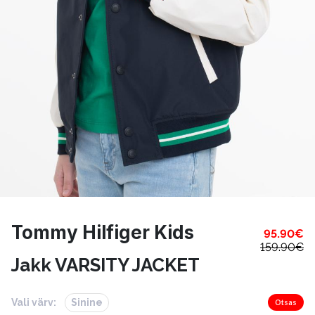
Tommy Hilfiger Kids
95.90
€
159.90
€
Jakk VARSITY JACKET
Vali värv:
Sinine
Otsas