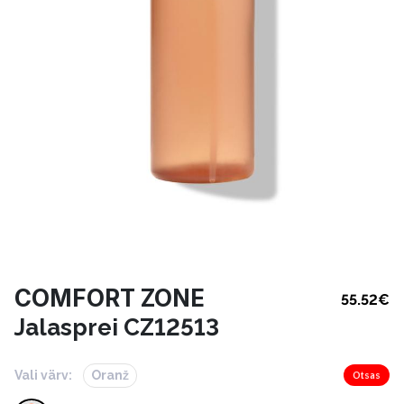
COMFORT ZONE
55.52
€
Jalasprei CZ12513
Vali värv:
Oranž
Otsas