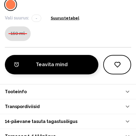
Vali suurus:
-
Suurustetabel
150 ml
Teavita mind
Tooteinfo
Transpordiviisid
14-päevane tasuta tagastusõigus