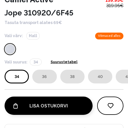
159.95
€
319.95
€
Jope 310920/6F45
Tasuta transport alates 69€
Vali värv:
Hall
Viimased alles
Vali suurus:
34
Suurustetabel
34
36
38
40
4
LISA OSTUKORVI