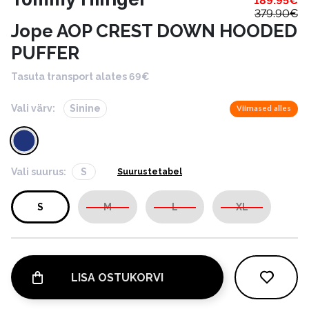
189.95
€
379.90
€
Jope AOP CREST DOWN HOODED
PUFFER
Tasuta transport alates 69€
Vali värv:
Sinine
Viimased alles
Vali suurus:
S
Suurustetabel
S
M
L
XL
LISA OSTUKORVI