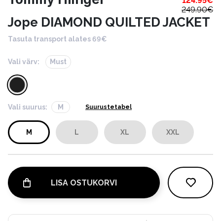
124.95
€
249.90
€
Jope DIAMOND QUILTED JACKET
Tasuta transport alates 69€
Vali värv:
Must
Vali suurus:
M
Suurustetabel
M
L
XL
XXL
LISA OSTUKORVI