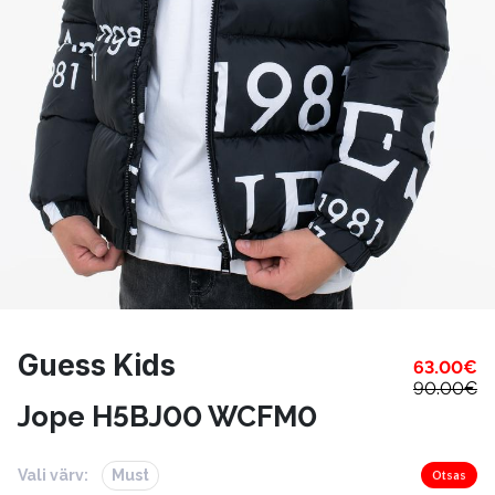
Guess Kids
63.00
€
90.00
€
Jope H5BJ00 WCFM0
Vali värv:
Must
Otsas