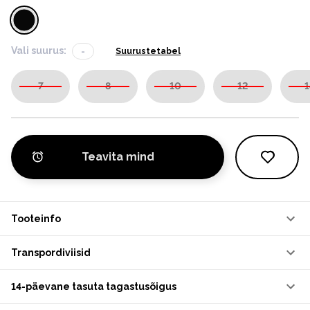
Vali suurus:
-
Suurustetabel
7
8
10
12
1
Teavita mind
Tooteinfo
Transpordiviisid
14-päevane tasuta tagastusõigus