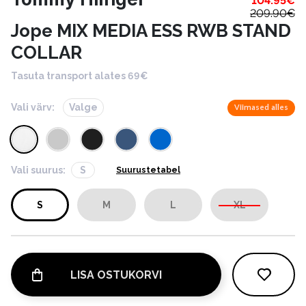
104.95
€
209.90
€
Jope MIX MEDIA ESS RWB STAND
COLLAR
Tasuta transport alates 69€
Vali värv:
Valge
Viimased alles
Vali suurus:
S
Suurustetabel
S
M
L
XL
LISA OSTUKORVI