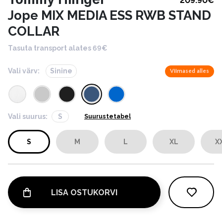
209.90
€
Jope MIX MEDIA ESS RWB STAND
COLLAR
Tasuta transport alates 69€
Vali värv:
Sinine
Viimased alles
Vali suurus:
S
Suurustetabel
S
M
L
XL
X
LISA OSTUKORVI