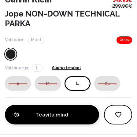
149.95
€
299.90
€
Jope NON-DOWN TECHNICAL
PARKA
Vali värv:
Must
Otsas
Vali suurus:
L
Suurustetabel
S
M
L
XL
Teavita mind