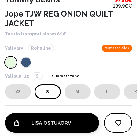
97.90
€
139.90
€
Jope TJW REG ONION QUILT
JACKET
Tasuta transport alates 69€
Vali värv:
Roheline
Viimased alles
Vali suurus:
S
Suurustetabel
XS
S
M
L
X
LISA OSTUKORVI