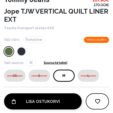
107.90
€
179.90
€
Jope TJW VERTICAL QUILT LINER
EXT
Tasuta transport alates 69€
Vali värv:
Roheline
Viimased alles
Vali suurus:
M
Suurustetabel
XS
S
M
L
LISA OSTUKORVI