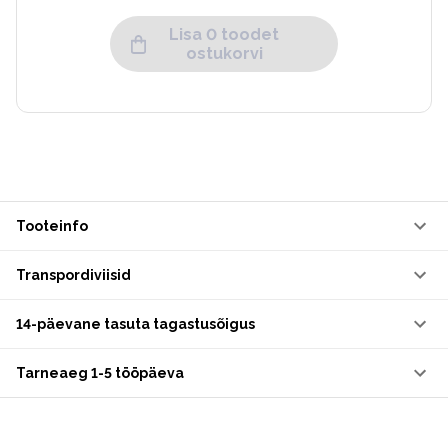
Lisa 0 toodet
ostukorvi
Tooteinfo
Transpordiviisid
14-päevane tasuta tagastusõigus
Tarneaeg 1-5 tööpäeva