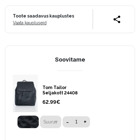
Toote saadavus kauplustes
Vaata kaupluseid
Soovitame
Tom Tailor
Seljakott 24408
62.99
€
-
+
Suurus