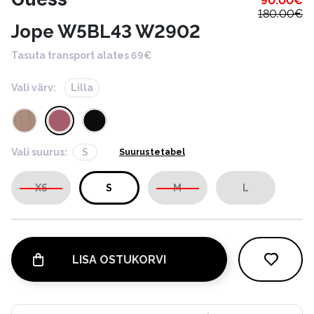
90.00
€
180.00
€
Jope W5BL43 W2902
Tasuta transport alates 69€
Vali värv:
Lilla
Vali suurus:
S
Suurustetabel
XS
S
M
L
LISA OSTUKORVI