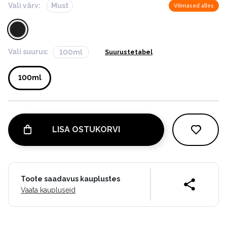
Vali värv:
Must
Viimased alles
Vali suurus:
100ml
Suurustetabel
100ml
LISA OSTUKORVI
Toote saadavus kauplustes
Vaata kaupluseid