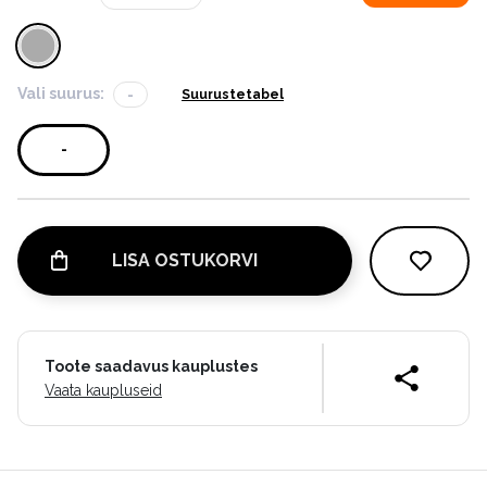
Vali suurus:
-
Suurustetabel
-
LISA OSTUKORVI
Toote saadavus kauplustes
Vaata kaupluseid