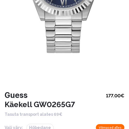
Guess
177.00
€
Käekell GW0265G7
Tasuta transport alates 69€
Vali värv:
Hõbedane
Viimased alles