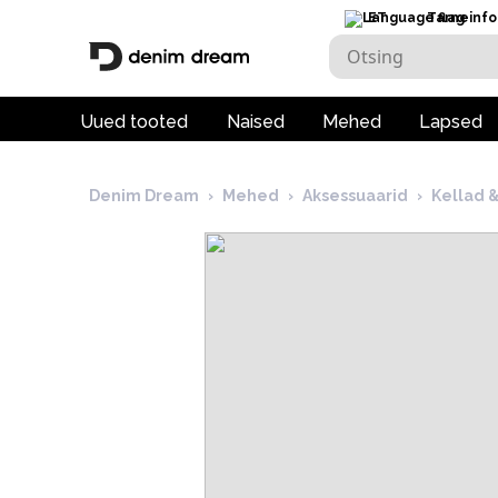
ET
Tarneinfo
Uued tooted
Naised
Mehed
Lapsed
Denim Dream
›
Mehed
›
Aksessuaarid
›
Kellad 