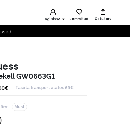
Lemmikud
Ostukorv
Logi sisse
lused
uess
ekell GW0663G1
00
€
Tasuta transport alates 69€
värv:
Must