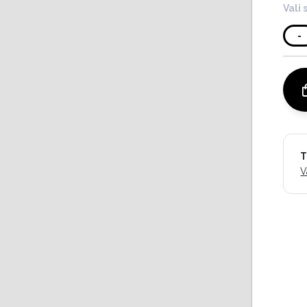
Vali 
-
T
V