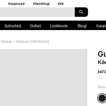
Kauplused
Klienditugi
KKK
Ilutooted
Outlet
Lookbook
Blogi
Kaup
& Ehted
›
Käekell GW0663G1
G
Kä
147.
Vali 