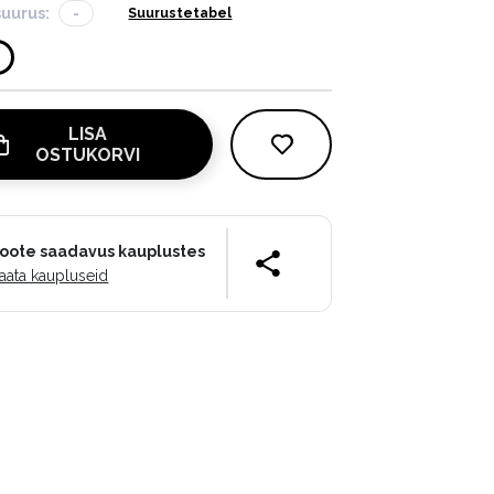
suurus:
-
Suurustetabel
LISA
OSTUKORVI
oote saadavus kauplustes
aata kaupluseid