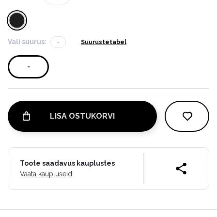
Vali suurus:
-
Suurustetabel
-
LISA OSTUKORVI
Toote saadavus kauplustes
Vaata kaupluseid