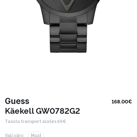
Guess
168.00
€
Käekell GW0782G2
Tasuta transport alates 69€
Vali värv:
Must